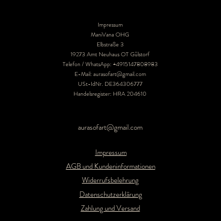
Impressum
ManiVana OHG
Elbstraße 3
19273 Amt Neuhaus OT Gülstorf
Telefon / WhatsApp: +4915147808983
E-Mail:
aurasofart@gmail.com
USt-IdNr. DE364306777
Handelsregister: HRA 204610
aurasofart@gmail.com
Impressum
AGB und Kundeninformationen
Widerrufsbelehrung
Datenschutzerklärung
Zahlung und Versand