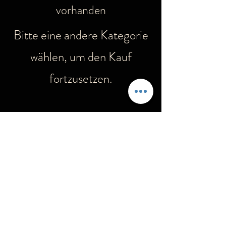
vorhanden
Bitte eine andere Kategorie
wählen, um den Kauf
fortzusetzen.
aurasofart@gmail.com
AGB und Kundeninformationen
Impressum
Widerrufsbelehrung
Datenschutzerklärung
Zahlung und Versand